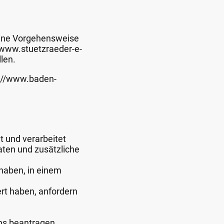
seine Vorgehensweise
 www.stuetzraeder-e-
len.
s://www.baden-
 und verarbeitet
aten und zusätzliche
 haben, in einem
rt haben, anfordern
ns beantragen