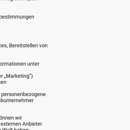
utzbestimmungen
s, Bereitstellen von
ormationen unter
r „Marketing“)
nen
r personenbezogene
Subunternehmer
önnen wir
externen Anbieter
en Welt haben: