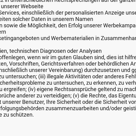
 unserer Webseite
Services, einschließlich der personalisierten Anzeige un
eiten solcher Daten in unserem Namen
 sowie die Möglichkeit, den Erfolg unserer Werbekampa
ern
rketingangeboten und Werbematerialien in Zusammenhan
ien, technischen Diagnosen oder Analysen
ffenlegen, wenn wir im guten Glauben sind, dies ist hilf
zen, Vorschriften, Gerichtsverfahren oder behördlichen A
(einschließlich unserer Vereinbarung) durchzusetzen und g
 untersuchen; (iii) illegale Aktivitäten oder anderes Fehl
cherheitsprobleme zu untersuchen, zu erkennen, zu verh
rgreifen; (iv) eigene Rechtsansprüche geltend zu mac
rüche anderer zu verteidigen; (v) die Rechte, das Eigen
t unserer Benutzer, Ihre Sicherheit oder die Sicherheit vo
verfolgungsbehörden zusammenzuarbeiten und/oder geist
 zu schützen.