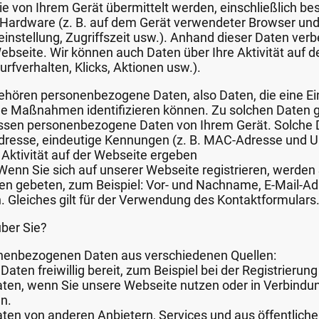
ie von Ihrem Gerät übermittelt werden, einschließlich b
 Hardware (z. B. auf dem Gerät verwendeter Browser un
instellung, Zugriffszeit usw.). Anhand dieser Daten verb
ebseite. Wir können auch Daten über Ihre Aktivität auf d
urfverhalten, Klicks, Aktionen usw.).
ehören personenbezogene Daten, also Daten, die eine Ein
 Maßnahmen identifizieren können. Zu solchen Daten 
assen personenbezogene Daten von Ihrem Gerät. Solche
Adresse, eindeutige Kennungen (z. B. MAC-Adresse und 
r Aktivität auf der Webseite ergeben
Wenn Sie sich auf unserer Webseite registrieren, werde
n gebeten, zum Beispiel: Vor- und Nachname, E-Mail-Ad
. Gleiches gilt für der Verwendung des Kontaktformulars
über Sie?
onenbezogenen Daten aus verschiedenen Quellen:
 Daten freiwillig bereit, zum Beispiel bei der Registrierun
aten, wenn Sie unsere Webseite nutzen oder in Verbindu
n.
aten von anderen Anbietern, Services und aus öffentlich